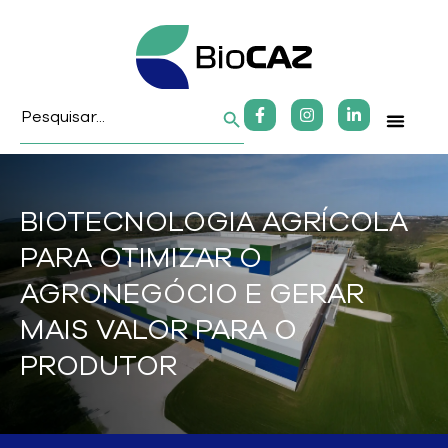
Search Button
Search
for:
Fale Co
BIOTECNOLOGIA AGRÍCOLA
PARA OTIMIZAR O
AGRONEGÓCIO E GERAR
MAIS VALOR PARA O
PRODUTOR