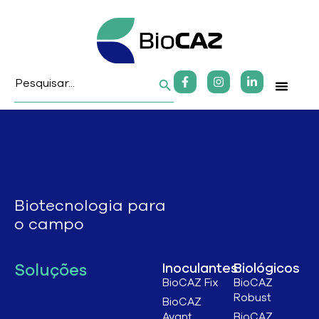
Search Button
Search
for:
Fale Co
Biotecnologia para
o campo
Soluções
Inoculantes
Biológicos
BioCAZ Fix
BioCAZ
Robust
BioCAZ
Avant
BioCAZ